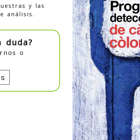
uestras y las
e análisis.
a duda?
arnos o
os