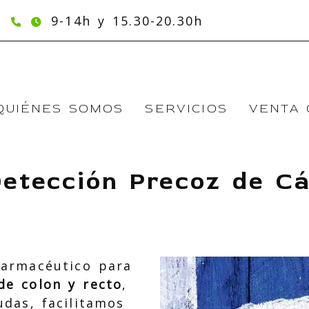
93 562 04 72
9-14h y 15.30-20.30h
QUIÉNES SOMOS
SERVICIOS
VENTA 
etección Precoz de Cá
farmacéutico para
de colon y recto
,
das, facilitamos