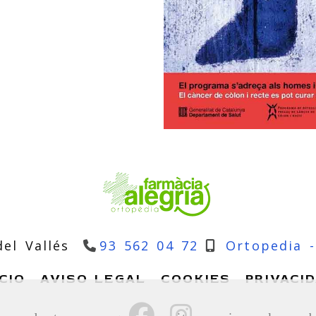
del Vallés
93 562 04 72
Ortopedia -
ICIO
AVISO LEGAL
COOKIES
PRIVACI